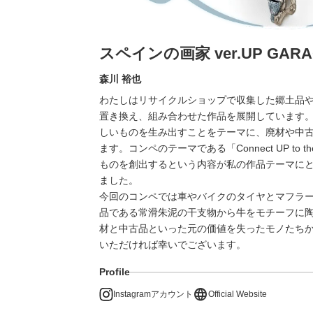
スペインの画家 ver.UP GARA
森川 裕也
わたしはリサイクルショップで収集した郷土品
置き換え、組み合わせた作品を展開しています。
しいものを生み出すことをテーマに、廃材や中
ます。コンペのテーマである「Connect UP to t
ものを創出するという内容が私の作品テーマに
ました。
今回のコンペでは車やバイクのタイヤとマフラ
品である常滑朱泥の干支物から牛をモチーフに
材と中古品といった元の価値を失ったモノたち
いただければ幸いでございます。
Profile
language
Instagramアカウント
Official Website