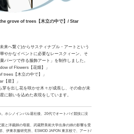
the grove of trees【木立の中で】/ Star
 Future(未来へ繋ぐ)からサスティナブル・アートという
華やかなイベントに必要なレースクィーン、そ
棄パーツで作る服飾アート」を制作しました。
 of Flowers【花畑】」
 of trees【木立の中で】」
ar【星】」
ら芽を出し花を咲かせ木々が成長し、その命が未
星に願いを込めた表現をしています。
。ホシノインパル退社後、20代でオートバイ競技に没
父親と洋裁師の母親、武蔵野美術大学出身の姉の影響を受
、伊東衣服研究所、ESMOD JAPON 東京校で、アート/