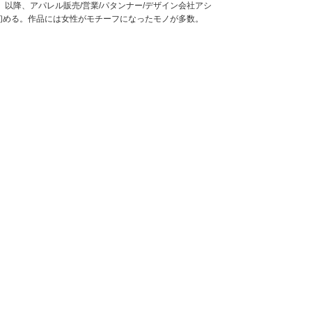
。以降、アパレル販売/営業/パタンナー/デザイン会社アシ
初める。作品には女性がモチーフになったモノが多数。