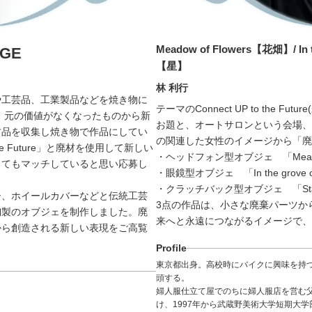
Meadow of Flowers【花畑】/ In 
GE
【星】
林 利行
や工芸品、工業製品などを焼き物に
テーマのConnect UP to the
 元の価値がなくなったものから新
お題と、オートサロンという会場、
古品を収集し焼き物で作品にしてい
の関連した女性のイメージから「廃
he Future」と廃材を使用して新しい
・ヘッドフォン型オブジェ 「Meadow
とてもマッチしていると思い応募し
・眼鏡型オブジェ 「In the grove
・クラッチバック型オブジェ 「St
ー、ホイールカバーなどと伝統工芸
3点の作品は、小さな廃棄パーツか
陶製のオブジェを制作しました。廃
来へと永遠につながるイメージで、
から創造される新しい表現をご高覧
Profile
東京都出身。高校時にバイクに興味を持つ
頭する。
婦人服仕立て屋でのちに婦人服店を営む
け、1997年から武蔵野美術大学短期大学部