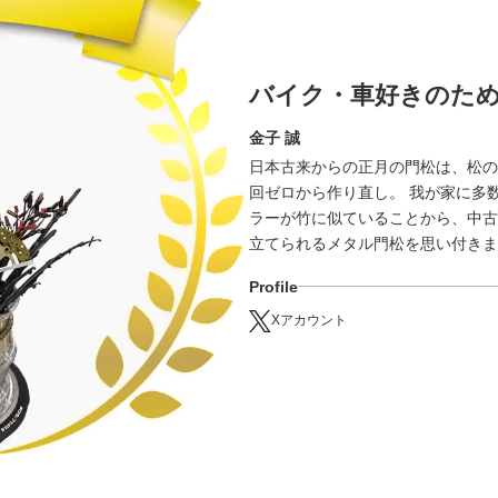
バイク・車好きのため
金子 誠
日本古来からの正月の門松は、松の内
回ゼロから作り直し。 我が家に多
ラーが竹に似ていることから、中古
立てられるメタル門松を思い付きま
Profile
Xアカウント