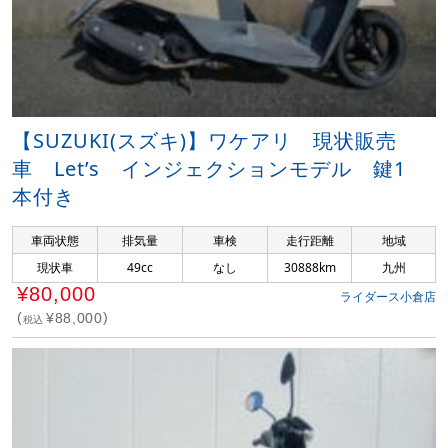
【SUZUKI(スズキ)】ワケアリ 現状販売
車 Let’s インジェクションモデル 鍵1
本付き
車両状態
排気量
車検
走行距離
地域
現状車
49cc
なし
30888km
九州
¥80,000
ライダース小倉店
¥88,000
税込