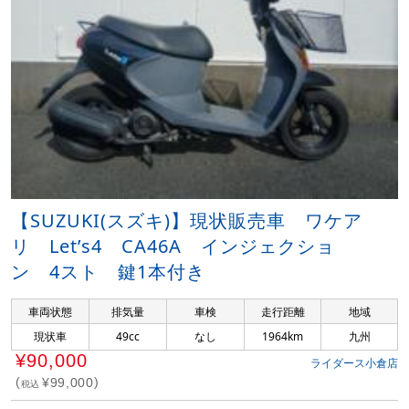
【SUZUKI(スズキ)】現状販売車 ワケア
リ Let’s4 CA46A インジェクショ
ン 4スト 鍵1本付き
車両状態
排気量
車検
走行距離
地域
現状車
49cc
なし
1964km
九州
¥90,000
ライダース小倉店
¥99,000
税込