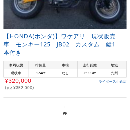
【HONDA(ホンダ)】ワケアリ 現状販売
車 モンキー125 JB02 カスタム 鍵1
本付き
車両状態
排気量
車検
走行距離
地域
現状車
124cc
なし
2533km
九州
¥320,000
ライダース小倉店
¥352,000
税込
1
PR