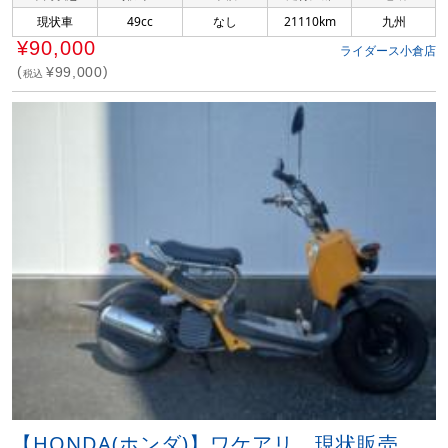
現状車
49cc
なし
21110km
九州
¥90,000
ライダース小倉店
¥99,000
税込
【HONDA(ホンダ)】ワケアリ 現状販売