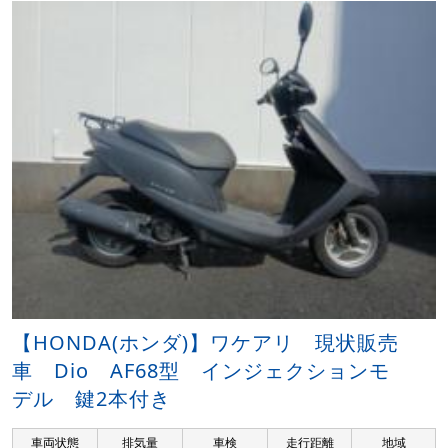
【HONDA(ホンダ)】ワケアリ 現状販売
車 Dio AF68型 インジェクションモ
デル 鍵2本付き
車両状態
排気量
車検
走行距離
地域