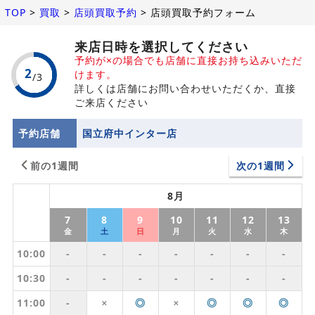
TOP
>
買取
>
店頭買取予約
>
店頭買取予約フォーム
来店日時を選択してください
予約が×の場合でも店舗に直接お持ち込みいただ
けます。
詳しくは店舗にお問い合わせいただくか、直接
ご来店ください
予約店舗
国立府中インター店
前の1週間
次の1週間
8月
7
8
9
10
11
12
13
金
土
日
月
火
水
木
10:00
-
-
-
-
-
-
-
10:30
-
-
-
-
-
-
-
11:00
-
◎
◎
◎
◎
✕
✕