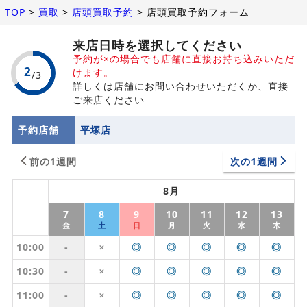
TOP
>
買取
>
店頭買取予約
>
店頭買取予約フォーム
来店日時を選択してください
予約が×の場合でも店舗に直接お持ち込みいただ
けます。
詳しくは店舗にお問い合わせいただくか、直接
ご来店ください
予約店舗
平塚店
前の1週間
次の1週間
8月
7
8
9
10
11
12
13
金
土
日
月
火
水
木
10:00
-
◎
◎
◎
◎
◎
✕
10:30
-
◎
◎
◎
◎
◎
✕
11:00
-
◎
◎
◎
◎
◎
✕