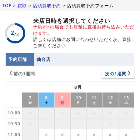
TOP
>
買取
>
店頭買取予約
>
店頭買取予約フォーム
来店日時を選択してください
予約が×の場合でも店舗に直接お持ち込みいただ
けます。
詳しくは店舗にお問い合わせいただくか、直接
ご来店ください
予約店舗
仙台店
前の1週間
次の1週間
8月
7
8
9
10
11
12
13
金
土
日
月
火
水
木
10:00
-
-
-
-
-
-
-
10:30
-
-
-
-
-
-
-
11:00
-
✕
✕
✕
✕
✕
✕