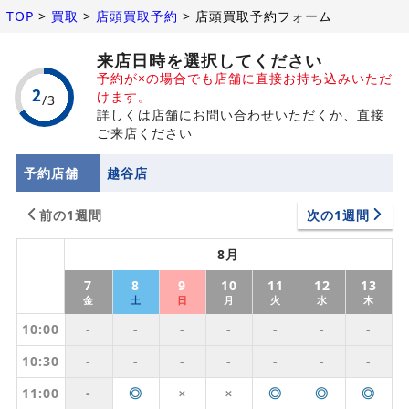
TOP
>
買取
>
店頭買取予約
>
店頭買取予約フォーム
来店日時を選択してください
予約が×の場合でも店舗に直接お持ち込みいただ
けます。
詳しくは店舗にお問い合わせいただくか、直接
ご来店ください
予約店舗
越谷店
前の1週間
次の1週間
8月
7
8
9
10
11
12
13
金
土
日
月
火
水
木
10:00
-
-
-
-
-
-
-
10:30
-
-
-
-
-
-
-
11:00
-
◎
◎
◎
◎
✕
✕