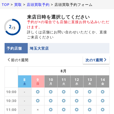
TOP
>
買取
>
店頭買取予約
>
店頭買取予約フォーム
来店日時を選択してください
予約が×の場合でも店舗に直接お持ち込みいただ
けます。
詳しくは店舗にお問い合わせいただくか、直接
ご来店ください
予約店舗
埼玉大宮店
前の1週間
次の1週間
8月
8
9
10
11
12
13
14
土
日
月
火
水
木
金
10:00
-
◎
◎
◎
◎
◎
◎
10:30
-
◎
◎
◎
◎
◎
◎
11:00
-
◎
◎
◎
◎
◎
✕