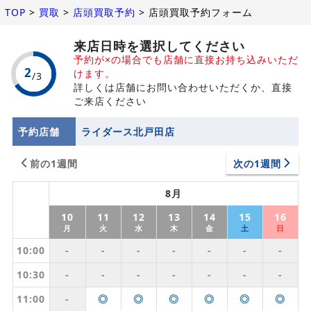
TOP
>
買取
>
店頭買取予約
>
店頭買取予約フォーム
来店日時を選択してください
予約が×の場合でも店舗に直接お持ち込みいただ
けます。
詳しくは店舗にお問い合わせいただくか、直接
ご来店ください
予約店舗
ライダース北戸田店
前の1週間
次の1週間
8月
10
11
12
13
14
15
16
月
火
水
木
金
土
日
10:00
-
-
-
-
-
-
-
10:30
-
-
-
-
-
-
-
11:00
-
◎
◎
◎
◎
◎
◎