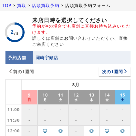
TOP
>
買取
>
店頭買取予約
>
店頭買取予約フォーム
来店日時を選択してください
予約が×の場合でも店舗に直接お持ち込みいただ
けます。
詳しくは店舗にお問い合わせいただくか、直接
ご来店ください
予約店舗
岡崎宇頭店
前の1週間
次の1週間
8月
9
10
11
12
13
14
15
日
月
火
水
木
金
土
11:00
-
-
-
-
-
-
-
11:30
-
-
-
-
-
-
-
12:00
-
◎
◎
-
◎
◎
◎