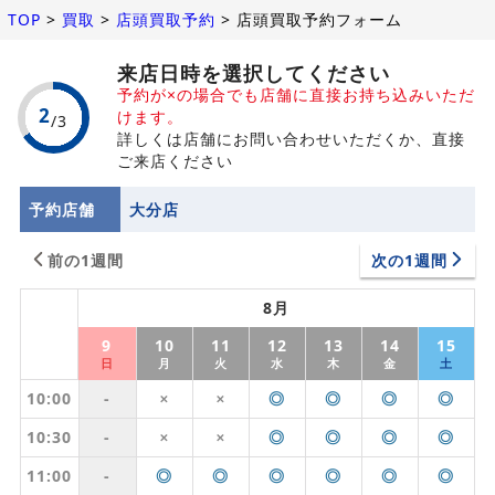
TOP
>
買取
>
店頭買取予約
>
店頭買取予約フォーム
来店日時を選択してください
予約が×の場合でも店舗に直接お持ち込みいただ
けます。
詳しくは店舗にお問い合わせいただくか、直接
ご来店ください
予約店舗
大分店
前の1週間
次の1週間
8月
9
10
11
12
13
14
15
日
月
火
水
木
金
土
10:00
-
◎
◎
◎
◎
✕
✕
10:30
-
◎
◎
◎
◎
✕
✕
11:00
-
◎
◎
◎
◎
◎
◎