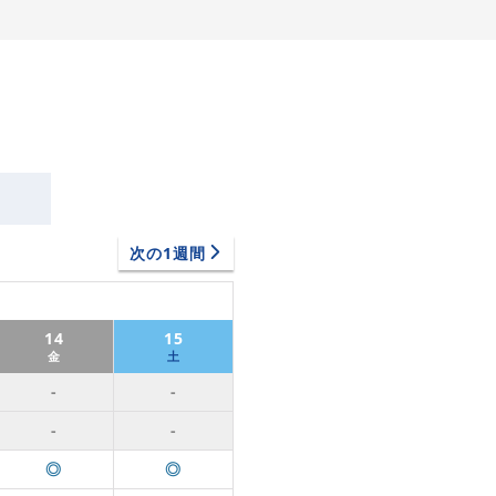
次の1週間
14
15
金
土
-
-
-
-
◎
◎