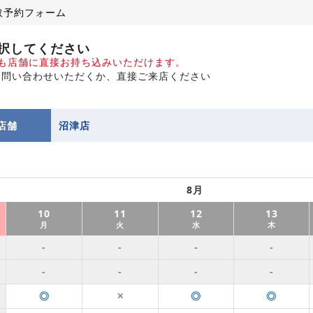
取予約フォーム
択してください
でも店舗に直接お持ち込みいただけます。
お問い合わせいただくか、直接ご来店ください
店舗
沼津店
8月
10
11
12
13
月
火
水
木
-
-
-
-
-
-
-
-
◎
◎
◎
✕