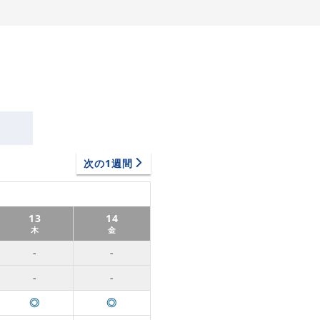
次の1週間
13
14
木
金
-
-
-
-
◎
◎