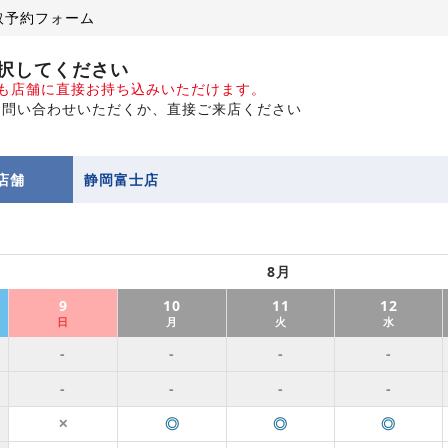
取予約フォーム
択してください
でも店舗に直接お持ち込みいただけます。
お問い合わせいただくか、直接ご来店ください
店舗
静岡富士店
8月
9
10
11
12
日
月
火
水
-
-
-
-
-
-
-
-
◎
◎
◎
✕