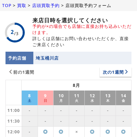
TOP
>
買取
>
店頭買取予約
>
店頭買取予約フォーム
来店日時を選択してください
予約が×の場合でも店舗に直接お持ち込みいただ
けます。
詳しくは店舗にお問い合わせいただくか、直接
ご来店ください
予約店舗
埼玉桶川店
前の1週間
次の1週間
8月
8
9
10
11
12
13
14
土
日
月
火
水
木
金
11:00
-
-
-
-
-
-
-
11:30
-
-
-
-
-
-
-
12:00
-
◎
◎
◎
◎
◎
✕