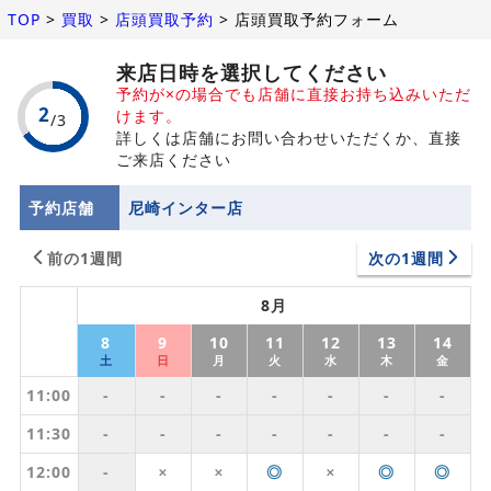
TOP
>
買取
>
店頭買取予約
>
店頭買取予約フォーム
来店日時を選択してください
予約が×の場合でも店舗に直接お持ち込みいただ
けます。
詳しくは店舗にお問い合わせいただくか、直接
ご来店ください
予約店舗
尼崎インター店
前の1週間
次の1週間
8月
8
9
10
11
12
13
14
土
日
月
火
水
木
金
11:00
-
-
-
-
-
-
-
11:30
-
-
-
-
-
-
-
12:00
-
◎
◎
◎
✕
✕
✕