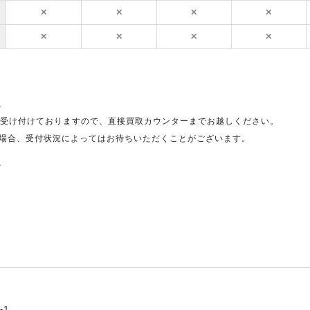
✕
✕
✕
✕
✕
✕
✕
✕
。
受け付けておりますので、直接買取カウンターまでお越しください。
場合、受付状況によってはお待ちいただくことがございます。
。
-1