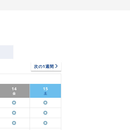
次の1週間
14
15
金
土
◎
◎
◎
◎
◎
◎