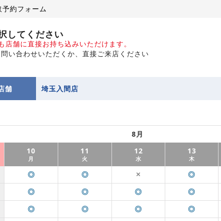
取予約フォーム
択してください
でも店舗に直接お持ち込みいただけます。
お問い合わせいただくか、直接ご来店ください
店舗
埼玉入間店
8月
10
11
12
13
月
火
水
木
◎
◎
◎
✕
◎
◎
◎
◎
◎
◎
◎
◎