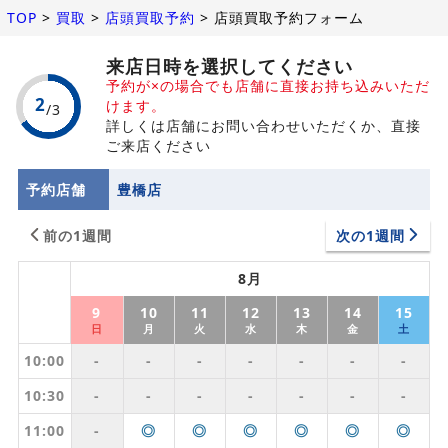
TOP
>
買取
>
店頭買取予約
>
店頭買取予約フォーム
来店日時を選択してください
予約が×の場合でも店舗に直接お持ち込みいただ
けます。
詳しくは店舗にお問い合わせいただくか、直接
ご来店ください
予約店舗
豊橋店
前の1週間
次の1週間
8月
9
10
11
12
13
14
15
日
月
火
水
木
金
土
10:00
-
-
-
-
-
-
-
10:30
-
-
-
-
-
-
-
11:00
-
◎
◎
◎
◎
◎
◎