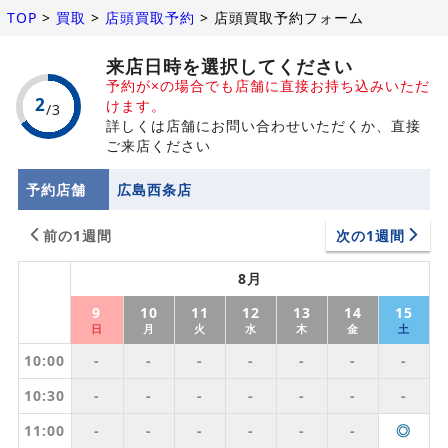
TOP
>
買取
>
店頭買取予約
>
店頭買取予約フォーム
来店日時を選択してください
予約が×の場合でも店舗に直接お持ち込みいただ
けます。
詳しくは店舗にお問い合わせいただくか、直接
ご来店ください
予約店舗
広島西条店
前の1週間
次の1週間
8月
9
10
11
12
13
14
15
日
月
火
水
木
金
土
10:00
-
-
-
-
-
-
-
10:30
-
-
-
-
-
-
-
11:00
-
-
-
-
-
-
◎