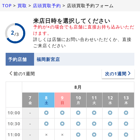
TOP
>
買取
>
店頭買取予約
>
店頭買取予約フォーム
来店日時を選択してください
予約が×の場合でも店舗に直接お持ち込みいただ
けます。
詳しくは店舗にお問い合わせいただくか、直接
ご来店ください
予約店舗
福岡新宮店
前の1週間
次の1週間
8月
7
8
9
10
11
12
13
金
土
日
月
火
水
木
10:00
-
◎
◎
◎
◎
◎
◎
10:30
-
◎
◎
◎
◎
◎
◎
11:00
-
◎
◎
◎
◎
✕
✕