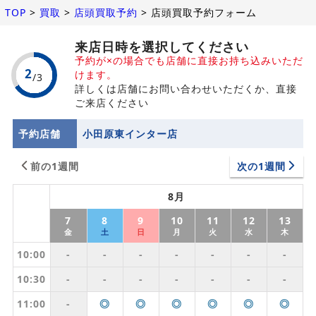
TOP
>
買取
>
店頭買取予約
>
店頭買取予約フォーム
来店日時を選択してください
予約が×の場合でも店舗に直接お持ち込みいただ
けます。
詳しくは店舗にお問い合わせいただくか、直接
ご来店ください
予約店舗
小田原東インター店
前の1週間
次の1週間
8月
7
8
9
10
11
12
13
金
土
日
月
火
水
木
10:00
-
-
-
-
-
-
-
10:30
-
-
-
-
-
-
-
11:00
-
◎
◎
◎
◎
◎
◎