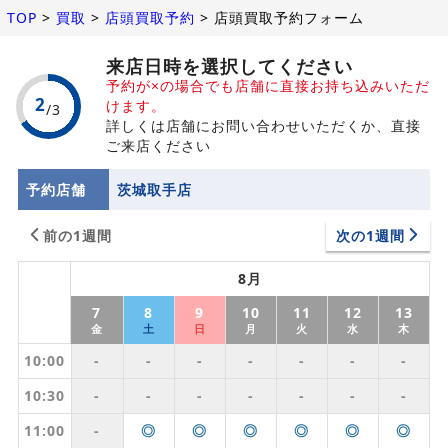
TOP
>
買取
>
店頭買取予約
>
店頭買取予約フォーム
来店日時を選択してください
予約が×の場合でも店舗に直接お持ち込みいただ
けます。
詳しくは店舗にお問い合わせいただくか、直接
ご来店ください
予約店舗
茨城取手店
前の1週間
次の1週間
8月
7
8
9
10
11
12
13
金
土
日
月
火
水
木
10:00
-
-
-
-
-
-
-
10:30
-
-
-
-
-
-
-
11:00
-
◎
◎
◎
◎
◎
◎