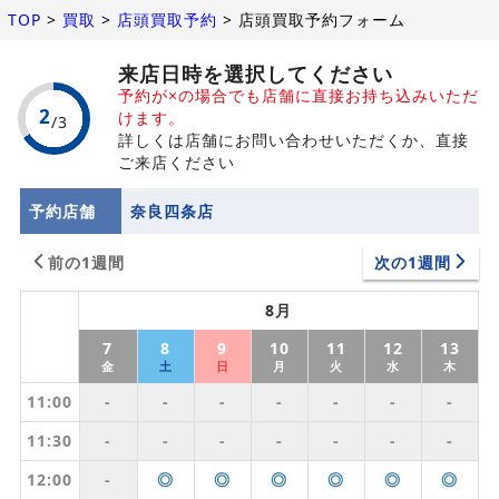
TOP
>
買取
>
店頭買取予約
>
店頭買取予約フォーム
来店日時を選択してください
予約が×の場合でも店舗に直接お持ち込みいただ
けます。
詳しくは店舗にお問い合わせいただくか、直接
ご来店ください
予約店舗
奈良四条店
前の1週間
次の1週間
8月
7
8
9
10
11
12
13
金
土
日
月
火
水
木
11:00
-
-
-
-
-
-
-
11:30
-
-
-
-
-
-
-
12:00
-
◎
◎
◎
◎
◎
◎