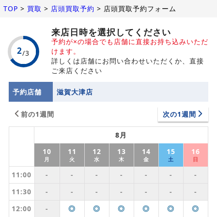
TOP
>
買取
>
店頭買取予約
>
店頭買取予約フォーム
来店日時を選択してください
予約が×の場合でも店舗に直接お持ち込みいただ
けます。
詳しくは店舗にお問い合わせいただくか、直接
ご来店ください
予約店舗
滋賀大津店
前の1週間
次の1週間
8月
10
11
12
13
14
15
16
月
火
水
木
金
土
日
11:00
-
-
-
-
-
-
-
11:30
-
-
-
-
-
-
-
12:00
-
◎
◎
◎
◎
◎
◎