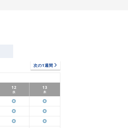
次の1週間
12
13
水
木
◎
◎
◎
◎
◎
◎