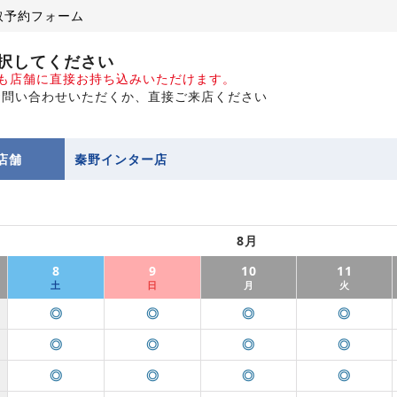
取予約フォーム
択してください
でも店舗に直接お持ち込みいただけます。
お問い合わせいただくか、直接ご来店ください
店舗
秦野インター店
8月
8
9
10
11
土
日
月
火
◎
◎
◎
◎
◎
◎
◎
◎
◎
◎
◎
◎