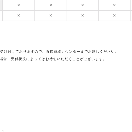
✕
✕
✕
✕
✕
✕
✕
✕
。
受け付けておりますので、直接買取カウンターまでお越しください。
場合、受付状況によってはお待ちいただくことがございます。
。
－１