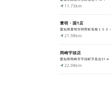
11.73km
豊明・国1店
愛知県豊明市阿野町長根１５３
21.98km
岡崎宇頭店
愛知県岡崎市宇頭町字長合51-4
22.08km