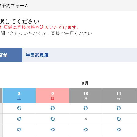
取予約フォーム
択してください
でも店舗に直接お持ち込みいただけます。
お問い合わせいただくか、直接ご来店ください
店舗
半田武豊店
8月
8
9
10
11
土
日
月
火
◎
◎
◎
◎
◎
◎
◎
✕
◎
◎
◎
◎