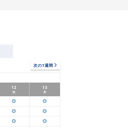
次の1週間
12
13
水
木
◎
◎
◎
◎
◎
◎