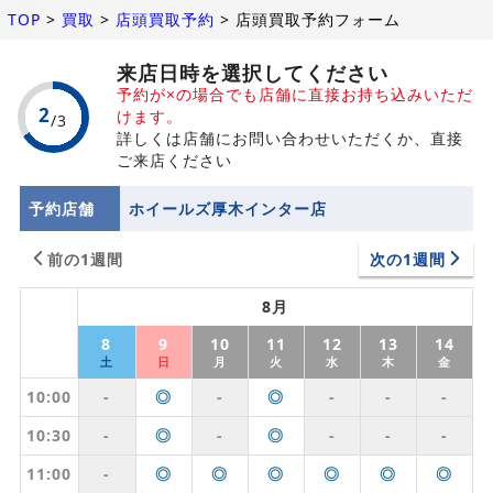
TOP
>
買取
>
店頭買取予約
>
店頭買取予約フォーム
来店日時を選択してください
予約が×の場合でも店舗に直接お持ち込みいただ
けます。
詳しくは店舗にお問い合わせいただくか、直接
ご来店ください
予約店舗
ホイールズ厚木インター店
前の1週間
次の1週間
8月
8
9
10
11
12
13
14
土
日
月
火
水
木
金
10:00
-
◎
-
◎
-
-
-
10:30
-
◎
-
◎
-
-
-
11:00
-
◎
◎
◎
◎
◎
◎