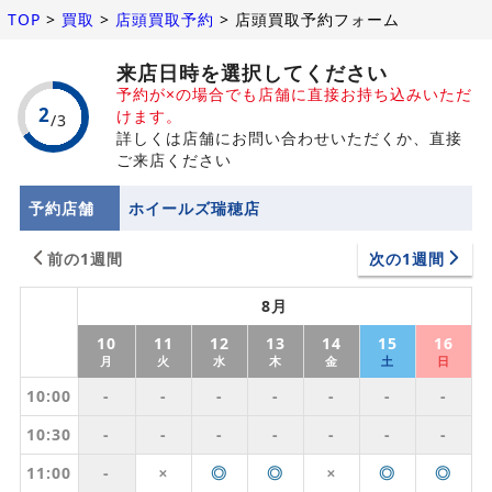
TOP
>
買取
>
店頭買取予約
>
店頭買取予約フォーム
来店日時を選択してください
予約が×の場合でも店舗に直接お持ち込みいただ
けます。
詳しくは店舗にお問い合わせいただくか、直接
ご来店ください
予約店舗
ホイールズ瑞穂店
前の1週間
次の1週間
8月
10
11
12
13
14
15
16
月
火
水
木
金
土
日
10:00
-
-
-
-
-
-
-
10:30
-
-
-
-
-
-
-
11:00
-
◎
◎
◎
◎
✕
✕