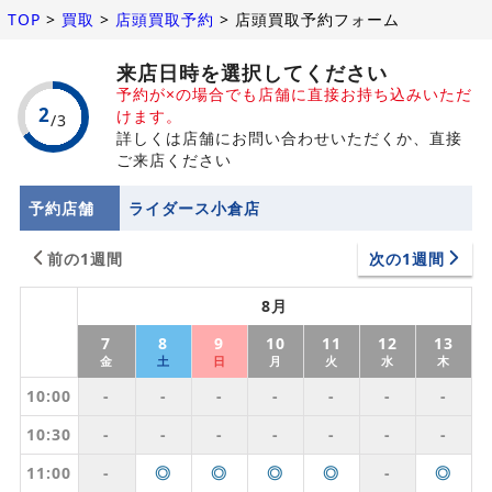
TOP
>
買取
>
店頭買取予約
>
店頭買取予約フォーム
来店日時を選択してください
予約が×の場合でも店舗に直接お持ち込みいただ
けます。
詳しくは店舗にお問い合わせいただくか、直接
ご来店ください
予約店舗
ライダース小倉店
前の1週間
次の1週間
8月
7
8
9
10
11
12
13
金
土
日
月
火
水
木
10:00
-
-
-
-
-
-
-
10:30
-
-
-
-
-
-
-
11:00
-
◎
◎
◎
◎
-
◎