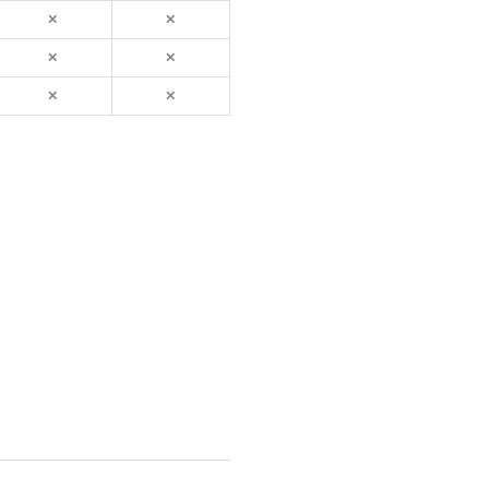
✕
✕
✕
✕
✕
✕