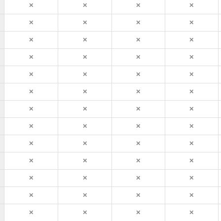
✕
✕
✕
✕
✕
✕
✕
✕
✕
✕
✕
✕
✕
✕
✕
✕
✕
✕
✕
✕
✕
✕
✕
✕
✕
✕
✕
✕
✕
✕
✕
✕
✕
✕
✕
✕
✕
✕
✕
✕
✕
✕
✕
✕
✕
✕
✕
✕
✕
✕
✕
✕