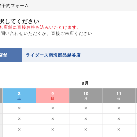
取予約フォーム
択してください
でも店舗に直接お持ち込みいただけます。
お問い合わせいただくか、直接ご来店ください
店舗
ライダース南海部品越谷店
8月
8
9
10
11
土
日
月
火
✕
✕
✕
✕
✕
✕
✕
✕
✕
✕
✕
✕