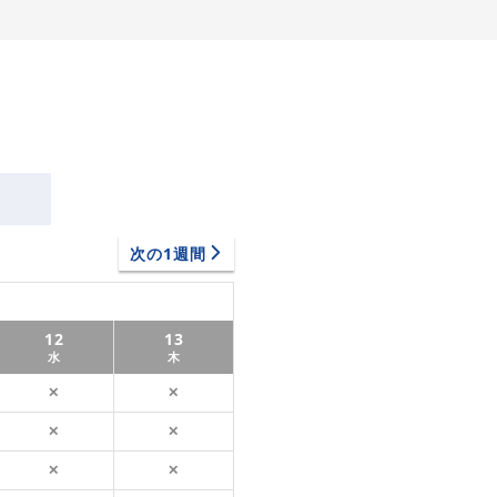
次の1週間
12
13
水
木
✕
✕
✕
✕
✕
✕