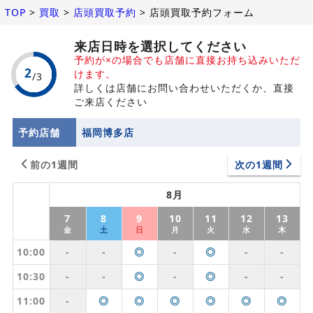
TOP
>
買取
>
店頭買取予約
>
店頭買取予約フォーム
来店日時を選択してください
予約が×の場合でも店舗に直接お持ち込みいただ
けます。
詳しくは店舗にお問い合わせいただくか、直接
ご来店ください
予約店舗
福岡博多店
前の1週間
次の1週間
8月
7
8
9
10
11
12
13
金
土
日
月
火
水
木
10:00
-
-
◎
-
◎
-
-
10:30
-
-
◎
-
◎
-
-
11:00
-
◎
◎
◎
◎
◎
◎