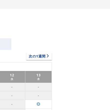
次の1週間
12
13
水
木
-
-
-
-
-
◎