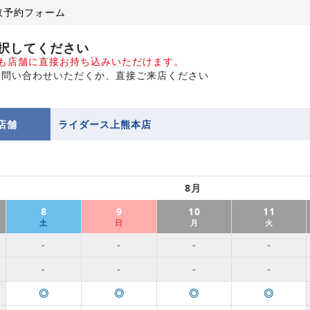
取予約フォーム
択してください
でも店舗に直接お持ち込みいただけます。
お問い合わせいただくか、直接ご来店ください
店舗
ライダース上熊本店
8月
8
9
10
11
土
日
月
火
-
-
-
-
-
-
-
-
◎
◎
◎
◎