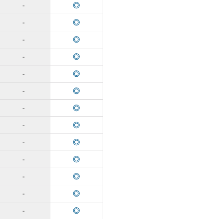
-
◎
-
◎
-
◎
-
◎
-
◎
-
◎
-
◎
-
◎
-
◎
-
◎
-
◎
-
◎
-
◎