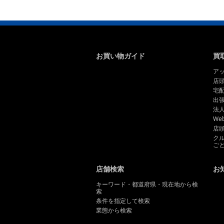
お買い物ガイド
買
ア
店
宅
出
法
We
店
ク
ご
店舗検索
お
キーワード・都道府県・現在地から検
索
条件を指定して検索
業態から検索