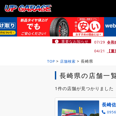
重要なお知らせ
07/29
令和
04/21
【重
>
>
長崎県
TOP
店舗検索
長崎県の店舗一
1件の店舗が見つかりました
長崎
0956