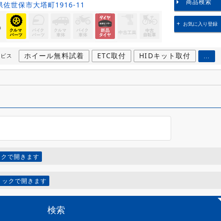
商品検索
佐世保市大塔町1916-11
お気に入り登録
品
ホイール無料試着
ETC取付
HIDキット取付
ービス
...
ックで開きます
リックで開きます
検索