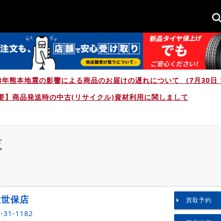
8年熊本地震の影響による商品のお届けの遅れについて （7月30日 1
要】商品発送時の中古(リサイクル)資材利用に関しまして
覧
佐世保店
買取予約
-31-1182