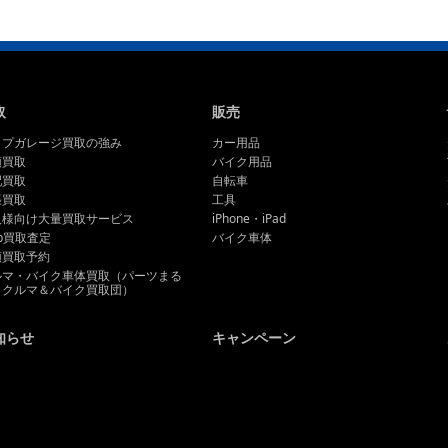
取
販売
ップガレージ買取の強み
カー用品
頭買取
バイク用品
配買取
自転車
張買取
工具
人様向け大量買取サービス
iPhone・iPad
b買取査定
バイク車体
頭買取予約
ルマ・バイク車体買取（パーツまる
とクルマ＆バイク買取団）
知らせ
キャンペーン