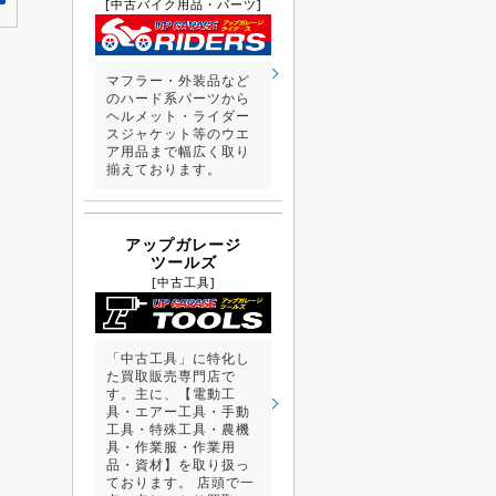
[中古バイク用品・パーツ]
マフラー・外装品など
のハード系パーツから
ヘルメット・ライダー
スジャケット等のウエ
ア用品まで幅広く取り
揃えております。
アップガレージ
ツールズ
[中古工具]
「中古工具」に特化し
た買取販売専門店で
す。主に、【電動工
具・エアー工具・手動
工具・特殊工具・農機
具・作業服・作業用
品・資材】を取り扱っ
ております。 店頭で一