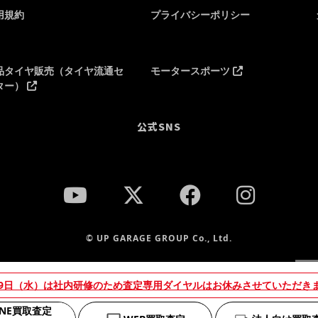
用規約
プライバシーポリシー
品タイヤ販売（タイヤ流通セ
モータースポーツ
ター）
公式SNS
© UP GARAGE GROUP Co., Ltd.
当
19日（水）は社内研修のため査定専用ダイヤルはお休みさせていただき
を
え
INE買取査定