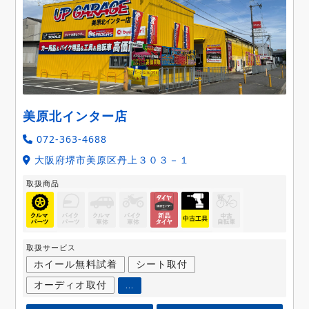
美原北インター店
072-363-4688
大阪府堺市美原区丹上３０３－１
取扱商品
取扱サービス
ホイール無料試着
シート取付
オーディオ取付
...