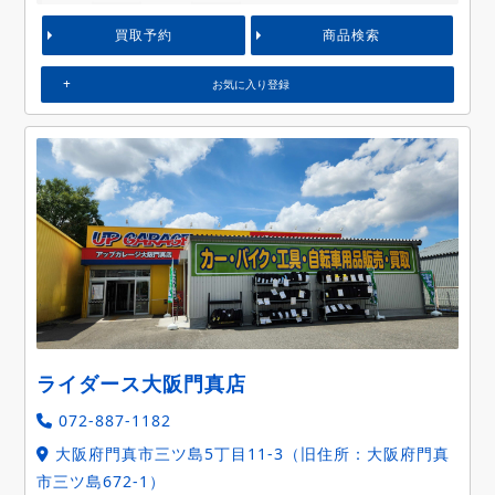
買取予約
商品検索
お気に入り登録
ライダース大阪門真店
072-887-1182
大阪府門真市三ツ島5丁目11-3（旧住所：大阪府門真
市三ツ島672-1）