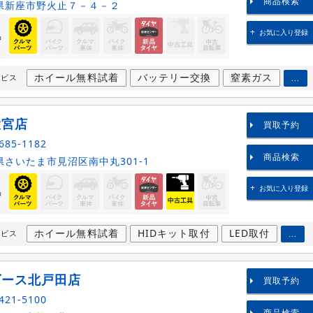
商品検索
県新座市野火止７－４－２
お気に入り登録
品
ホイール無料試着
バッテリー交換
窒素ガス
ービス
...
大宮店
買取予約
685-1182
商品検索
さいたま市見沼区南中丸301-1
お気に入り登録
品
ホイール無料試着
HIDキット取付
LED取付
ービス
...
ダース北戸田店
買取予約
421-5100
商品検索