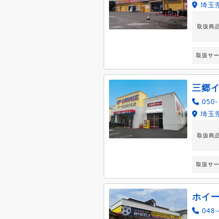
埼玉
取扱商
取扱サ
三郷
050-
埼玉県
取扱商
取扱サ
ホイ
048-