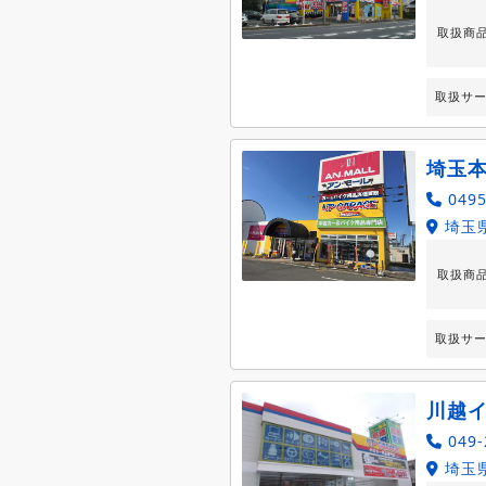
取扱商
取扱サ
埼玉
0495
埼玉県
取扱商
取扱サ
川越
049-
埼玉