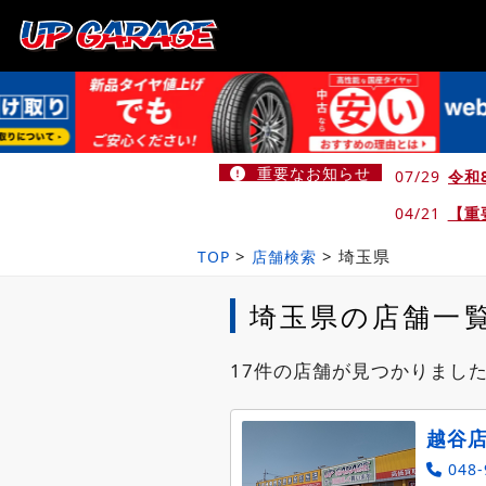
重要なお知らせ
07/29
令和
04/21
【重
>
>
埼玉県
TOP
店舗検索
埼玉県の店舗一
17件の店舗が見つかりまし
越谷
048-