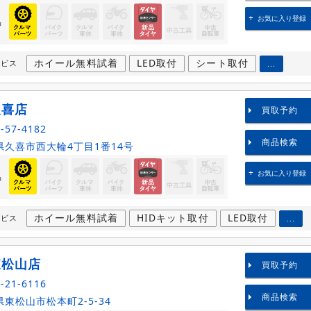
お気に入り登録
品
ホイール無料試着
LED取付
シート取付
ービス
...
久喜店
買取予約
-57-4182
商品検索
久喜市西大輪4丁目1番14号
お気に入り登録
品
ホイール無料試着
HIDキット取付
LED取付
ービス
...
東松山店
買取予約
-21-6116
商品検索
東松山市松本町2-5-34