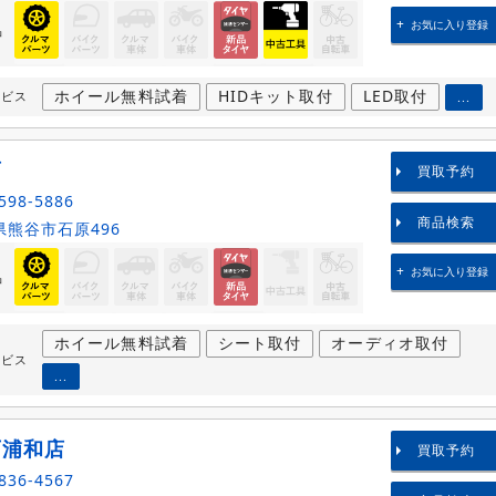
お気に入り登録
品
ホイール無料試着
HIDキット取付
LED取付
ービス
...
店
買取予約
598-5886
商品検索
熊谷市石原496
お気に入り登録
品
ホイール無料試着
シート取付
オーディオ取付
ービス
...
西浦和店
買取予約
836-4567