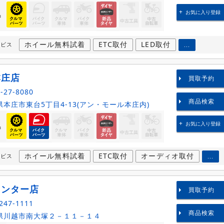
お気に入り登録
品
ホイール無料試着
ETC取付
LED取付
ービス
...
本庄店
買取予約
-27-8080
商品検索
本庄市東台5丁目4-13(アン・モール本庄内)
お気に入り登録
品
ホイール無料試着
ETC取付
オーディオ取付
ービス
...
インター店
買取予約
247-1111
商品検索
県川越市南大塚２－１１－１４