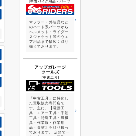
[中古バイク用品・パーツ]
マフラー・外装品など
のハード系パーツから
ヘルメット・ライダー
スジャケット等のウエ
ア用品まで幅広く取り
揃えております。
アップガレージ
ツールズ
[中古工具]
「中古工具」に特化し
た買取販売専門店で
す。主に、【電動工
具・エアー工具・手動
工具・特殊工具・農機
具・作業服・作業用
品・資材】を取り扱っ
ております。 店頭で一