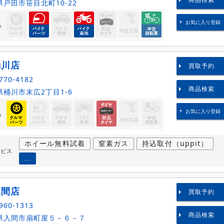
戸田市笹目北町10-22
お気に入り登録
品
桶川店
買取予約
770-4182
商品検索
桶川市末広2丁目1-6
お気に入り登録
品
ホイール無料試着
窒素ガス
持込取付（uppit）
ービス
...
入間店
買取予約
960-1313
商品検索
県入間市扇町屋５－６－７