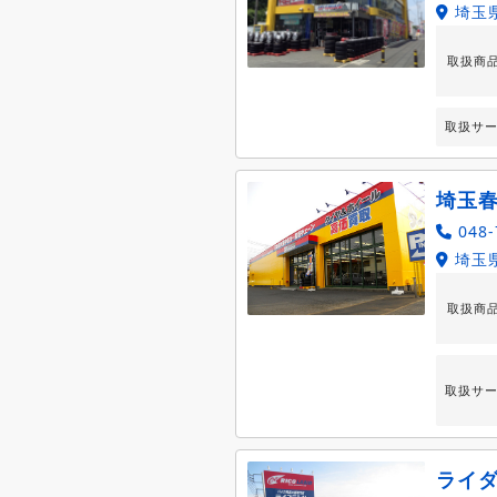
埼玉県
取扱商
取扱サ
埼玉
048-
埼玉県
取扱商
取扱サ
ライ