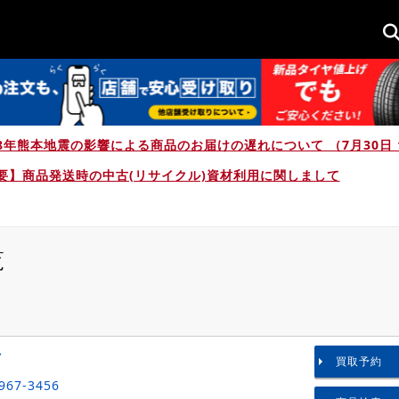
8年熊本地震の影響による商品のお届けの遅れについて （7月30日 1
要】商品発送時の中古(リサイクル)資材利用に関しまして
覧
た
店
買取予約
967-3456