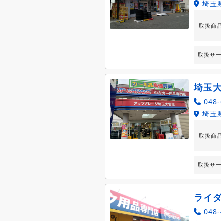
埼玉
取扱商
取扱サ
埼玉
048-
埼玉県
取扱商
取扱サ
ライ
048-