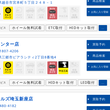
商品検索
県越谷市宮本町５丁目２４８－１
お気に入り登録
品
ホイール無料試着
ETC取付
HIDキット取付
ービス
...
インター店
買取予約
1807-4206
商品検索
三郷市ピアラシティ2丁目8番地4
お気に入り登録
品
ホイール無料試着
HIDキット取付
LED取付
ービス
...
ールズ埼玉新座店
買取予約
480-4182