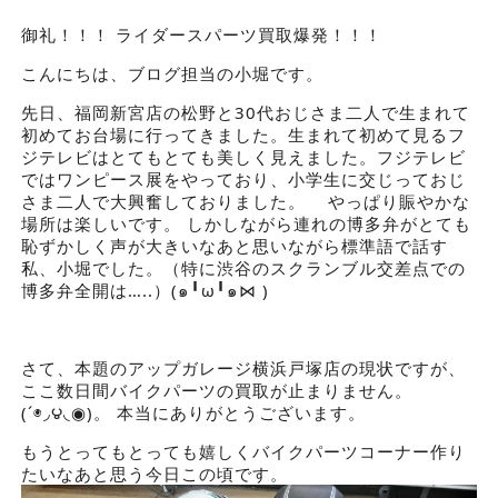
御礼！！！ ライダースパーツ買取爆発！！！
こんにちは、ブログ担当の小堀です。
先日、福岡新宮店の松野と30代おじさま二人で生まれて
初めてお台場に行ってきました。生まれて初めて見るフ
ジテレビはとてもとても美しく見えました。フジテレビ
ではワンピース展をやっており、小学生に交じっておじ
さま二人で大興奮しておりました。 やっぱり賑やかな
場所は楽しいです。 しかしながら連れの博多弁がとても
恥ずかしく声が大きいなあと思いながら標準語で話す
私、小堀でした。（特に渋谷のスクランブル交差点での
博多弁全開は…..）(๑╹ω╹๑⋈ )
さて、本題のアップガレージ横浜戸塚店の現状ですが、
ここ数日間バイクパーツの買取が止まりません。
(´◉◞౪◟◉)。 本当にありがとうございます。
もうとってもとっても嬉しくバイクパーツコーナー作り
たいなあと思う今日この頃です。