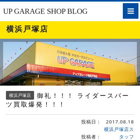
toggle
UP GARAGE SHOP BLOG
naviga
横浜戸塚店
御礼！！！ ライダースパー
横浜戸塚店
ツ買取爆発！！！
投稿日：
2017.08.18
横浜戸塚店ス
投稿者：
タッフ