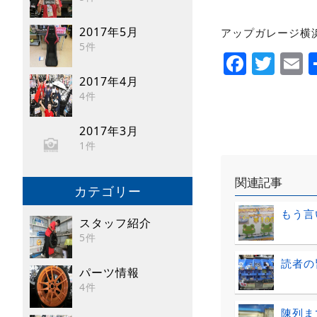
2017年5月
アップガレージ横浜
5件
Faceb
Twi
E
2017年4月
4件
2017年3月
1件
関連記事
カテゴリー
もう言
スタッフ紹介
5件
読者の
パーツ情報
4件
陳列ま