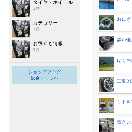
タイヤ・ホイール
2件
おにぎ
カテゴリー
1件
黒い怪
お役立ち情報
9件
ぼくの
ショップブログ
総合トップへ
王道BB
リトル
気合い