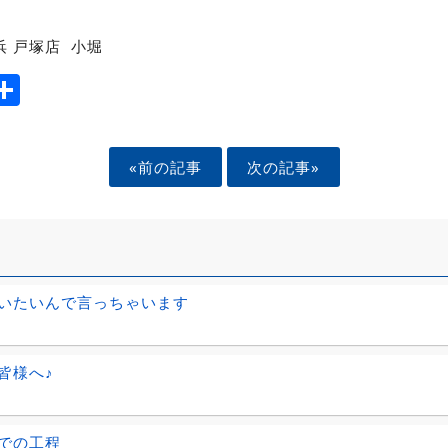
 戸塚店 小堀
ook
tter
mail
Share
«前の記事
次の記事»
いたいんで言っちゃいます
皆様へ♪
での工程