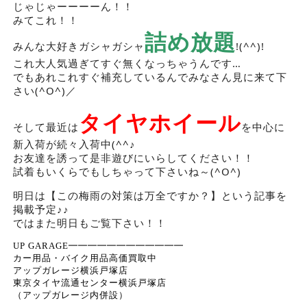
じゃじゃーーーーん！！
みてこれ！！
詰め放題
みんな大好きガシャガシャ
!(^^)!
これ大人気過ぎてすぐ無くなっちゃうんです…
でもあれこれすぐ補充しているんでみなさん見に来て下
さい(^O^)／
タイヤホイール
そして最近は
を中心に
新入荷が続々入荷中(^^♪
お友達を誘って是非遊びにいらしてください！！
試着もいくらでもしちゃって下さいね～(^O^)
明日は【この梅雨の対策は万全ですか？】という記事を
掲載予定♪♪
ではまた明日もご覧下さい！！
UP GARAGE━━━━━━━━━━━━
カー用品・バイク用品高価買取中
アップガレージ横浜戸塚店
東京タイヤ流通センター横浜戸塚店
（アップガレージ内併設）