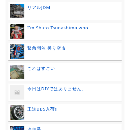
リアルJDM
I'm Shuto Tsunashima who ......
緊急開催 曇り空市
これはすごい
今日はDIYではありません。
王道BBS入荷!!
冷却系