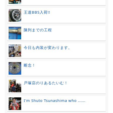
王道BBS入荷!!
陳列までの工程
今日も内装が変わります。
断念！
戸塚店のりあるたいむ！
I'm Shuto Tsunashima who ......