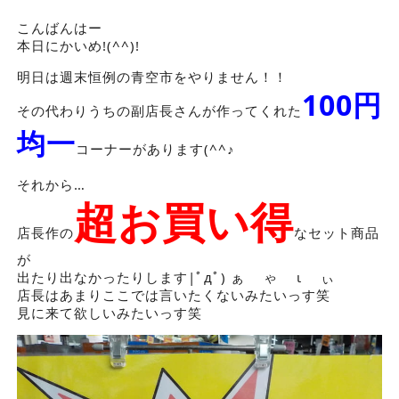
こんばんはー
本日にかいめ!(^^)!
明日は週末恒例の青空市をやりません！！
100円
その代わりうちの副店長さんが作ってくれた
均一
コーナーがあります(^^♪
それから…
超お買い得
店長作の
なセット商品
が
出たり出なかったりします|ﾟдﾟ) ぁ ゃ ι ぃ
店長はあまりここでは言いたくないみたいっす笑
見に来て欲しいみたいっす笑