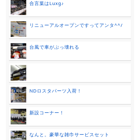
合言葉はLuxg♪
リニューアルオープンですってアンタ^^/
台風で車がぶっ壊れる
NDロスタパーツ入荷！
新設コーナー！
なんと。豪華な雑巾サービスセット