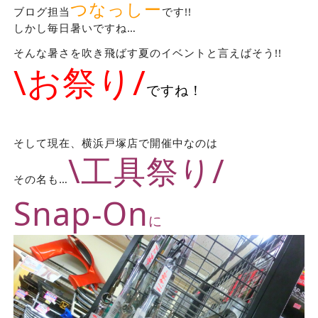
つなっしー
ブログ担当
です!!
しかし毎日暑いですね…
そんな暑さを吹き飛ばす夏のイベントと言えばそう!!
\お祭り/
ですね！
そして現在、横浜戸塚店で開催中なのは
\工具祭り/
その名も…
Snap-On
に