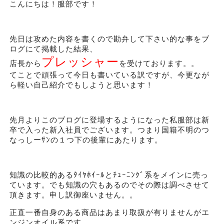
こんにちは！服部です！
先日は攻めた内容を書くので勘弁して下さい的な事をブ
ログにて掲載した結果、
プレッシャー
店長から
を受けております。。
てことで頑張って今日も書いている訳ですが、今更なが
ら軽い自己紹介でもしようと思います！
先月よりこのブログに登場するようになった私服部は新
卒で入った新入社員でございます。つまり国籍不明のつ
なっしーｻﾝの１つ下の後輩にあたります。
知識の比較的あるﾀｲﾔﾎｲｰﾙとﾁｭｰﾆﾝｸﾞ系をメインに売っ
ています。でも知識の穴もあるのでその際は調べさせて
頂きます。申し訳御座いません。。
正直一番自身のある商品はあまり取扱が有りませんがエ
ンジンオイル系です。