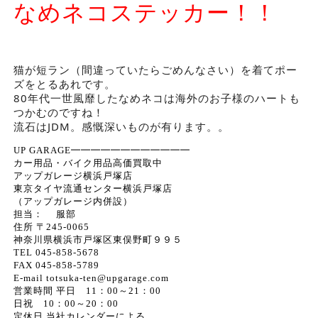
なめネコステッカー！！
猫が短ラン（間違っていたらごめんなさい）を着てポー
ズをとるあれです。
80年代一世風靡したなめネコは海外のお子様のハートも
つかむのですね！
流石はJDM。感慨深いものが有ります。。
UP GARAGE━━━━━━━━━━━━
カー用品・バイク用品高価買取中
アップガレージ横浜戸塚店
東京タイヤ流通センター横浜戸塚店
（アップガレージ内併設）
担当： 服部
住所 〒245-0065
神奈川県横浜市戸塚区東俣野町９９５
TEL 045-858-5678
FAX 045-858-5789
E-mail totsuka-ten@upgarage.com
営業時間 平日 11：00～21：00
日祝 10：00～20：00
定休日 当社カレンダーによる