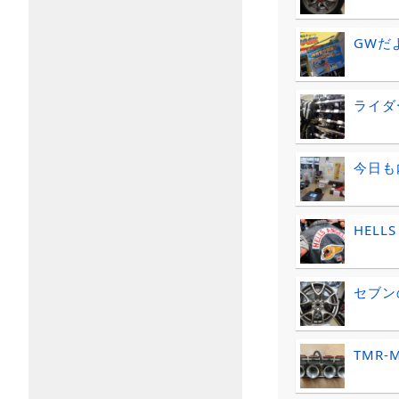
GWだ
ライダ
今日も
HELLS
セブン
TMR-