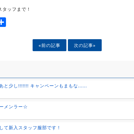
スタッフまで！
ook
tter
mail
Share
«前の記事
次の記事»
と少し!!!!!!! キャンペーンもまもな......
ーメンラー☆
して新入スタッフ服部です！