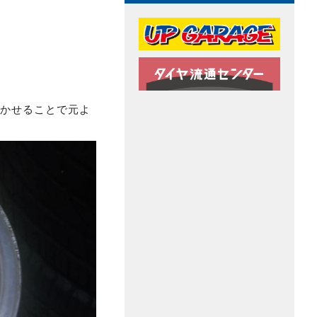
！
履かせることで元よ