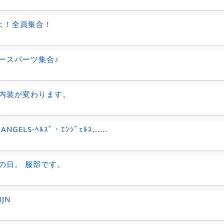
よ！全員集合！
ースパーツ集合♪
内装が変わります。
 ANGELS-ﾍﾙｽﾞ・ｴﾝｼﾞｪﾙｽ......
の日。 服部です。
MJN