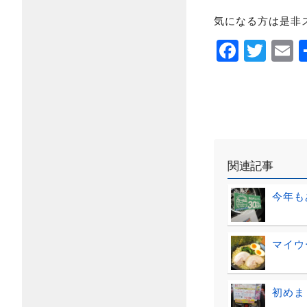
気になる方は是非
Faceb
Twi
E
関連記事
今年もあ
マイウ
初めま