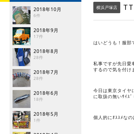
TT
横浜戸塚店
2018年10月
6件
2018年9月
17件
はいどうも！服部
2018年8月
28件
私事ですが先日愛
するので気を付け
2018年7月
28件
今日は東京タイヤ
2018年6月
に取扱の無いｻｲ
18件
2018年5月
個人的にｵｽｽﾒな
1件