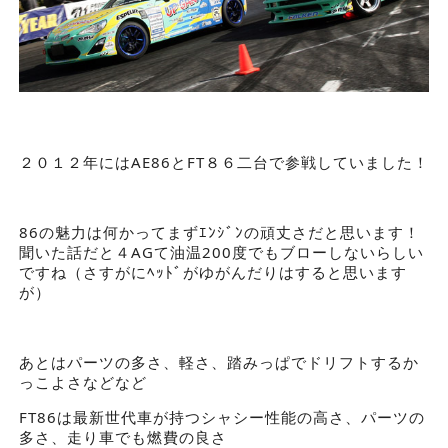
２０１２年にはAE86とFT８６二台で参戦していました！
86の魅力は何かってまずｴﾝｼﾞﾝの頑丈さだと思います！
聞いた話だと４AGて油温200度でもブローしないらしい
ですね（さすがにﾍｯﾄﾞがゆがんだりはすると思います
が）
あとはパーツの多さ、軽さ、踏みっぱでドリフトするか
っこよさなどなど
FT86は最新世代車が持つシャシー性能の高さ、パーツの
多さ、走り車でも燃費の良さ