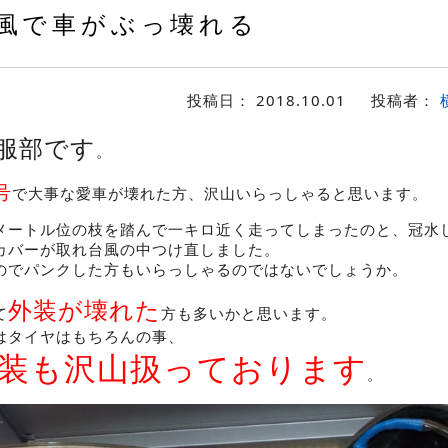
風で車がぶっ壊れる
投稿日：
2018.10.01
投稿者：
服部です
。
号
で大事な愛車が壊れた方、沢山いらっしゃると思います。
メートル位の枝を踏んで一キロ近く走ってしまったのと、冠水
カバーが取れ台風の中つけ直しました。
のでパンクした方もいらっしゃるのではないでしょうか。
外装が壊れた
て
方も多いかと思います。
はタイヤはもちろんの事、
装も沢山扱っております
。