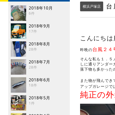
台
横浜戸塚店
2018年10月
6件
2018年9月
17件
こんにちは
2018年8月
台風２４
28件
昨晩の
そんな私も１．５
2018年7月
しに通りアンダー
28件
落下物も多かった
2018年6月
また物が飛んでき
18件
アップガレージで
純正の外
2018年5月
1件