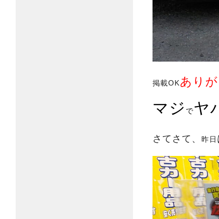
ありが
掲載OK
マジ
ヤ
で
さてさて、
昨日