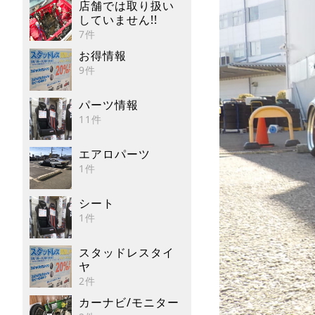
店舗では取り扱い
していません!!
7件
お得情報
9件
パーツ情報
11件
エアロパーツ
1件
シート
1件
スタッドレスタイ
ヤ
2件
カーナビ/モニター