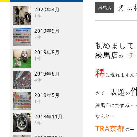
え…
練馬店
2020年4月
1件
2019年9月
2件
初めまして
2019年8月
練馬店
チ
「
の
1件
稀
2019年6月
に現れますん
4件
表題
さて、
の
2019年5月
1件
練馬店にですね・
なんとー
2018年11月
6件
TRA京都
のー