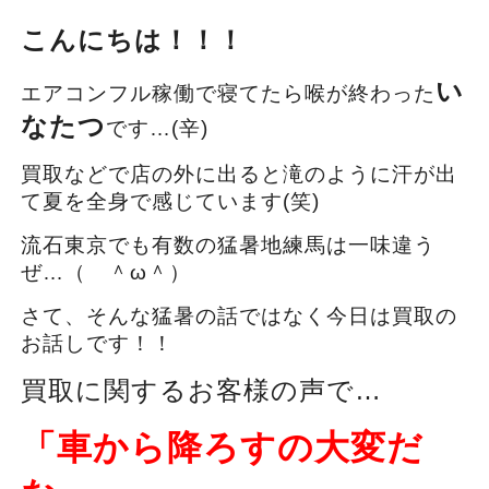
こんにちは！！！
い
エアコンフル稼働で寝てたら喉が終わった
なたつ
です…(辛)
買取などで店の外に出ると滝のように汗が出
て夏を全身で感じています(笑)
流石東京でも有数の猛暑地練馬は一味違う
ぜ…（ ＾ω＾）
さて、そんな猛暑の話ではなく今日は買取の
お話しです！！
買取に関するお客様の声で…
「車から降ろすの大変だ