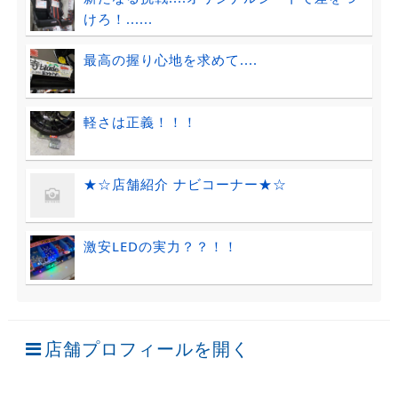
けろ！......
最高の握り心地を求めて....
軽さは正義！！！
★☆店舗紹介 ナビコーナー★☆
激安LEDの実力？？！！
店舗プロフィールを開く