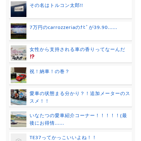
その名はトルコン太郎!!
7万円のcarrozzeriaのﾅﾋﾞが39.90......
女性から支持される車の香りってなーんだ
祝！納車！の巻？
愛車の状態まる分かり？！追加メーターのス
スメ！！
いなたつの愛車紹介コーナー！！！！！(最
後にお得情......
TE37ってかっこいいよね！！