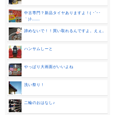
中古専門？新品タイヤありますよ！( ･´ｰ･
｀)ﾄ......
諦めないで！！買い取れるんですよ。えぇ。
ハンサムしーと
やっぱり大画面がいいよね
洗い祭り！
二輪のおはなし♪