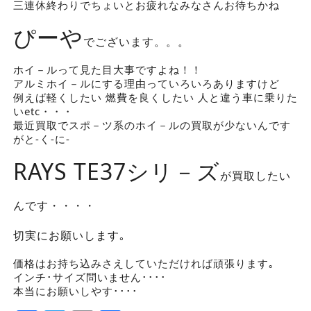
三連休終わりでちょいとお疲れなみなさんお待ちかね
ぴーや
でございます。。。
ホイ－ルって見た目大事ですよね！！
アルミホイ－ルにする理由っていろいろありますけど
例えば軽くしたい 燃費を良くしたい 人と違う車に乗りた
いetc・・・
最近買取でスポ－ツ系のホイ－ルの買取が少ないんです
がと-く-に-
RAYS TE37シリ－ズ
が買取したい
んです・・・・
切実にお願いします｡
価格はお持ち込みさえしていただければ頑張ります｡
インチ･サイズ問いません････
本当にお願いしやす････