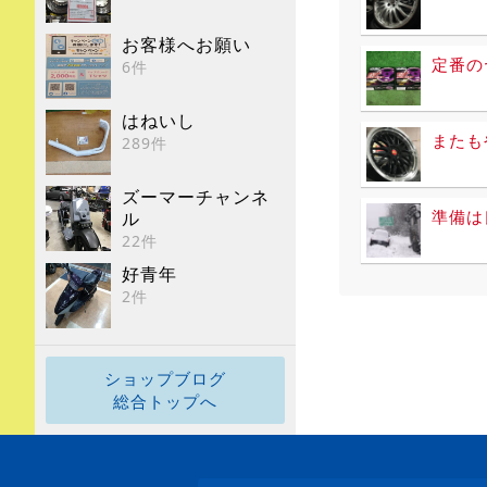
お客様へお願い
定番の
6件
はねいし
またも
289件
ズーマーチャンネ
準備は
ル
22件
好青年
2件
ショップブログ
総合トップへ