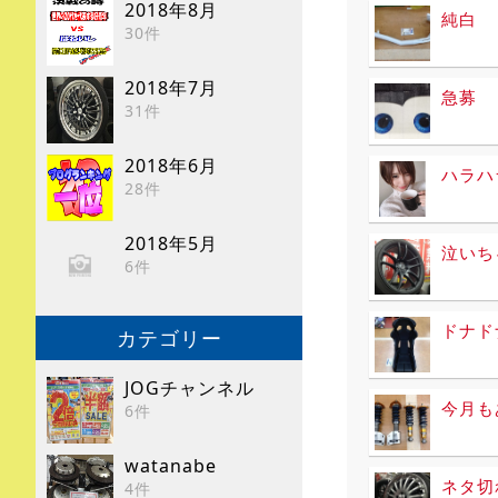
2018年8月
純白
30件
2018年7月
急募
31件
2018年6月
ハラハ
28件
2018年5月
泣いち
6件
ドナド
カテゴリー
JOGチャンネル
今月も
6件
watanabe
ネタ切
4件