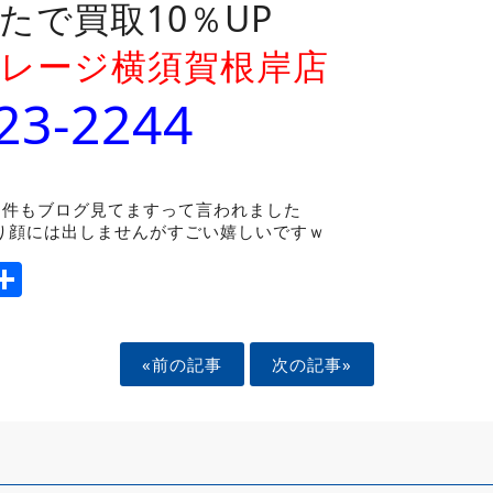
たで買取10％UP
レージ横須賀根岸店
23-2244
3件もブログ見てますって言われました
り顔には出しませんがすごい嬉しいですｗ
ook
tter
mail
Share
«前の記事
次の記事»