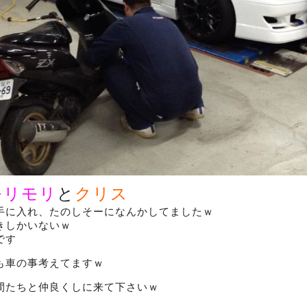
モリモリ
と
クリス
手に入れ、たのしそーになんかしてましたｗ
きしかいないｗ
です
も車の事考えてますｗ
間たちと仲良くしに来て下さいｗ