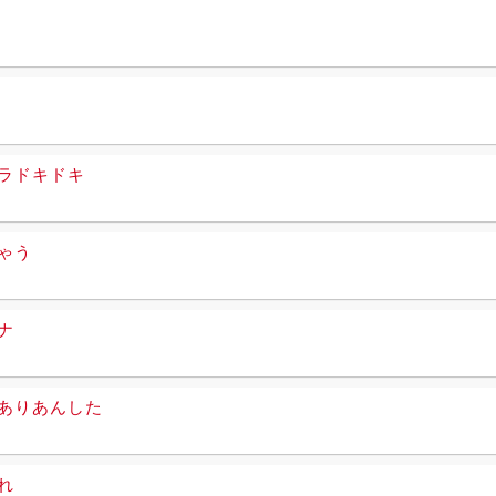
ラドキドキ
ゃう
ナ
ありあんした
れ